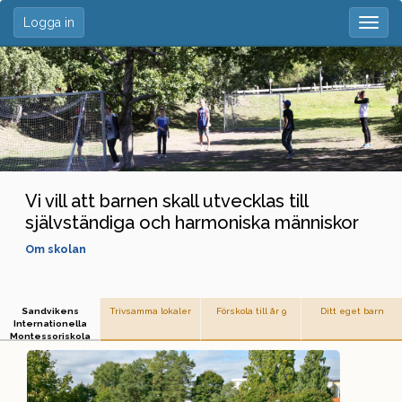
Logga in
Togg
navig
Vi vill att barnen skall utvecklas till
självständiga och harmoniska människor
Om skolan
Om skolan
Om skolan
Om skolan
Sandvikens
Trivsamma lokaler
Förskola till år 9
Ditt eget barn
Internationella
Montessoriskola