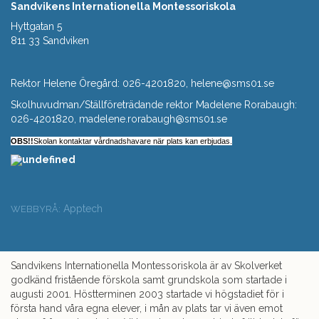
Sandvikens Internationella Montessoriskola
Hyttgatan 5
811 33 Sandviken
Rektor Helene Öregård: 026-4201820, helene@sms01.se
Skolhuvudman/Ställföreträdande rektor Madelene Rorabaugh:
026-4201820, madelene.rorabaugh@sms01.se
OBS!!
Skolan kontaktar vårdnadshavare när plats kan erbjudas.
Apptech
WEBBYRÅ:
Sandvikens Internationella Montessoriskola är av Skolverket
godkänd fristående förskola samt grundskola som startade i
augusti 2001. Höstterminen 2003 startade vi högstadiet för i
första hand våra egna elever, i mån av plats tar vi även emot